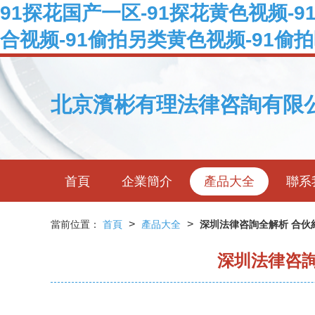
91探花国产一区-91探花黄色视频-9
合视频-91偷拍另类黄色视频-91偷
北京濱彬有理法律咨詢有限
首頁
企業簡介
產品大全
聯系
>
>
當前位置：
首頁
產品大全
深圳法律咨詢全解析 合
深圳法律咨