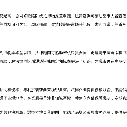
息過高、合同條款陷阱或抵押物處置爭議。法律咨詢可幫助當事人審查借
并成功追回欠款。專家提醒，借貸時需保留轉賬記錄、書面協議，并避免
約或物業權益爭議。法律顧問可協助審核租賃合同、處理房東擅自漲租或租
訴訟，經法律咨詢后通過證據固定和協商解決了糾紛。建議市民在房屋交
括商標侵權、專利抄襲或商業秘密泄露。法律咨詢提供侵權取證、申請保
護了市場地位。企業應盡早注冊知識產權，并建立內部保護機制，定期咨
防與解決糾紛。選擇本地專業顧問，能結合深圳政策與實務經驗，提供高