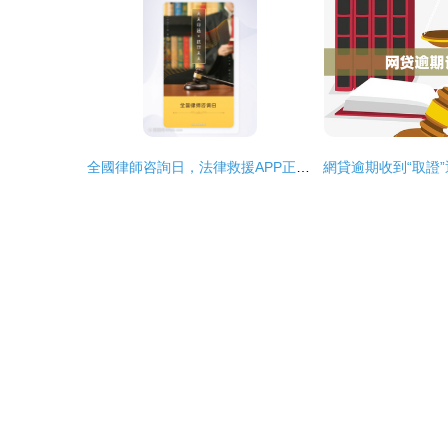
全國律師咨詢日，法律救援APP正式上線，開啟一鍵咨詢新篇章