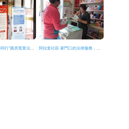
邢臺市啟動“律師同行”購房置業法律咨詢公益行動 助力市民安心安家
阿拉套社區 家門口的法律服務，守護居民美好生活