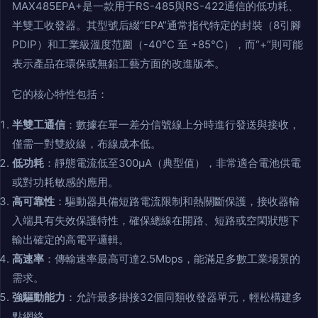
MAX485EPA+是一款用于RS-485與RS-422通信的低功耗、
半雙工收發器。其型號后綴“EPA”通常指代特定的封裝（8引腳
PDIP）和工業級溫度范圍（-40°C 至 +85°C），而“+”則可能
表示產品在環保或無鉛工藝方面的改進版本。
它的核心特性包括：
半雙工通信
：數據在單一差分信號線上分時進行發送與接收，
僅需一對雙絞線，布線成本低。
低功耗
：靜態電流低至300μA（典型值），非常適合電池供電
或對功耗敏感的應用。
高可靠性
：驅動器具備短路電流限制和熱關斷保護，接收器輸
入端具有失效保護特性，確保總線在開路、短路或空閑狀態下
輸出確定的高電平邏輯。
高速率
：傳輸速率最高可達2.5Mbps，能滿足多數工業場景的
需求。
強驅動能力
：允許最多掛接32個同類收發器單元，輕松構建多
點網絡。