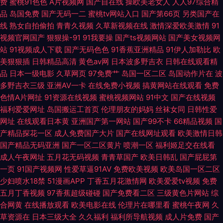
费
蜜桃91色色
A片视频网
国产自在线
操欧美老女人
人人97综合精
品
岛国免费
国产无码一二
蜜桃tv网站入口
国产第66页
另类国产在
线
熟女自拍偷拍
青青久视频
久草新视频在线
激情深爱欧美激情
91
视频官网国产
狠狠操-91
91我要操
国产ts视频网站
国产美女视频网
站
91视频成人下载
国产无码色色
91香蕉亚洲精品
91伊人加勒比
欧
美狠狠插
日韩精品高清
黄色av网
日本波多野吉衣
日韩在线观看精
品
日本一级电影
久草网页
97免费艹
岛国一区二区
岛国动作片在
波
多野吉衣三级
亚洲AV一卡
在线免费小视频
搞黄网站在线观看
免费
色情A片网扯
91资源在线视频
蜜桃视频网站
91中文
国产在线视频
福利爱爱网址
岛国搬运工首页
伦理朋友的妈妈
丝袜女同
日韩性爱
网址
在线观看日本黄
亚洲国产第一网站
国产99不卡
66精品视频
国
产精品探花一区
成人免费国产大片
国产在线网址观看
欧美激情日韩
国产精品无码亚洲
国产一区二区黄片
喷潮一区
福利姬足交在线看
成人午夜网址
五月花无码视频
青青草国产
欧美日韩乱
国产屁屁第
一页
91国产视频网
性爱草逼91AV
免费欧美视频
欧美岛国一区二区
少妇喷水18禁
51漫画APP
丁香五月花激情网
欧美爱爱tv视频
免费
五月丁香视频
97香蕉超级碰碰
国产免费看二区
三级黄色片网站
综
合网黄
在线播放观看
欧美电影在线
伦理片在哪里看
蜜桃午夜网
久
草资源在
日本三级大全
久久福利
福利所导航视频
成人片免费
国产