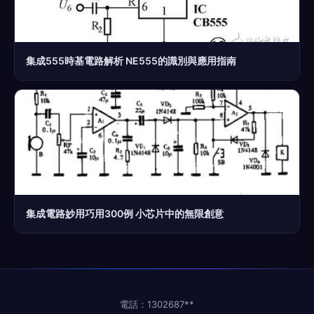
集成555時基電路解析 NE555的識別與應用指南
集成電路妙用巧用300例 小芯片中的無限創意
電話：1302687**