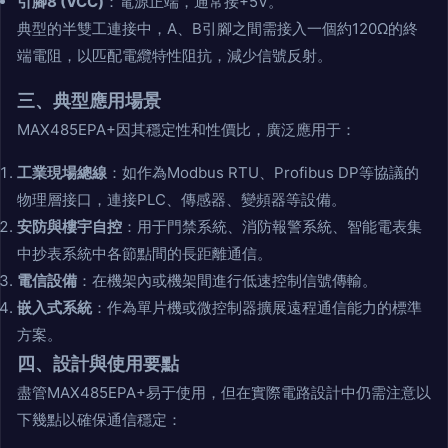
引腳8 (VCC)
：電源正端，通常接+5V。
典型的半雙工連接中，A、B引腳之間需接入一個約120Ω的終
端電阻，以匹配電纜特性阻抗，減少信號反射。
三、典型應用場景
MAX485EPA+因其穩定性和性價比，廣泛應用于：
工業現場總線
：如作為Modbus RTU、Profibus DP等協議的
物理層接口，連接PLC、傳感器、變頻器等設備。
安防與樓宇自控
：用于門禁系統、消防報警系統、智能電表集
中抄表系統中各節點間的長距離通信。
電信設備
：在機架內或機架間進行低速控制信號傳輸。
嵌入式系統
：作為單片機或微控制器擴展遠程通信能力的標準
方案。
四、設計與使用要點
盡管MAX485EPA+易于使用，但在實際電路設計中仍需注意以
下幾點以確保通信穩定：