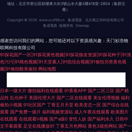
地址：北京市密云區鼓樓東大街3號山水大廈4層418室-2854（集群注
冊）
Copyright © 2026
www.ucsf99.cn
集成電路
北京萬正祥科技有限公司
集成電路
版權所有
Sitemap
感谢您访问我们的网站，您可能还对以下资源感兴趣：天门衫浩物
联网科技有限公司
91探花国产一区|91探花黄色视频|91探花狼友资源|91探花种子|91洮
色污污|91桃色视频|91天堂素人|91统综合视频|91偷拍另类黄色视
频|91偷拍殴美偷拍
网站地图
俺来也俺去也久久 亚洲自伯 加勒比宅男天堂 欧美性爱第三页 日韩色网址 婷
日本一级大片
微拍福利在线观看
91香蕉APP
国产二区三区
国产精
品性
乱伦种子
美国伦理大片
国产二区在线观看
美女伦理视频
福利
婷日本 亚洲老司机网 91爱搞屄 97色色 豆花视频成人版 国内性爱 蜜桃伊人
偷拍小视频
91社区国产
丁香五月天堂
欧美变态一区
国产综合在线
观看
国产免费一级片
福利视频资源站
成人午夜在线观看
欧美图片
超碰桃色 三级成年在线 伊人A片 97人人干 成人午夜伦理 国产另类在线 老司
在线观看
在线观看h视频
国产a级0
变性人妖
国产福利永久
日韩中
文字幕观看
足交在线播放91
丁香五月色网站
黄色3级抢网站
国产一