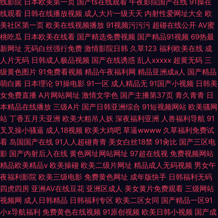
线影院
日本欧美第一页
国产ts在线观看
午夜影院国产在线
91操在
线观看
日韩在线播放视频
成人大片一级天天
内射性爱网址大全
欧
美社区第一页
欧美在线视频播放
91视频污污污
超碰在线公开
AV蜜
桃吃瓜
日本欧美在线看
国产精选免费视频
国产精品91视频
69热最
新网址
无码白丝强行免费
激情影院日韩
久草123
福利欧美在线
成
人片无码
日韩成人极品视频
国产在线诱惑
乱人xxxxx
超黄无码
三
级黄色图片
91免费看视频
精品午夜福利网
精品亚洲成a人
国产精品
萌白酱
日本理论
91操电影
91一区
成人精品无
91国产小视频
日韩美
女免费直播
A片网站网址
激情文学色
国产主播第37页
青久青青
日
本精品在线播放
三级A片
国产日韩亚洲综合
91短视频网站
欧美骚网
站
丁香五月天亚洲
欧美大粗吊人妖
深夜福利亚洲
人兽福利导航
91
叉叉操小骚逼
成人18视频
欧美大鸡吧
草逼wwww
久草福利免费试
看
岛国国产在线
91人人超碰青青
美女白丝18禁
91肏比
国产三区电
影
国产内射后入在线
黄色网址网站网址
97超在线视
免费视频网站
精品欧美精品v
欧美操碰
欧美二级片网址
精品成人无码视频
男女午
夜福利影院
欧美三级电影
免费黄色网址
成年版快手
日韩福利无码
四虎四房
亚洲AV在线豆花
亚洲区成人
美女黄片免费观看
三级网站
视频网
成人日韩精品
日韩福利专区
欧美二区女同
国产精品一区91
小x导航福利
免费黄色在线视频
91原创视频
欧美日韩小视频
国产成