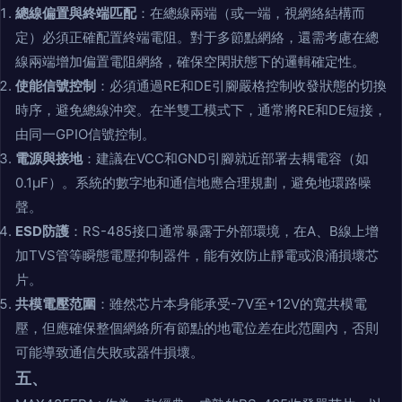
總線偏置與終端匹配
：在總線兩端（或一端，視網絡結構而
定）必須正確配置終端電阻。對于多節點網絡，還需考慮在總
線兩端增加偏置電阻網絡，確保空閑狀態下的邏輯確定性。
使能信號控制
：必須通過RE和DE引腳嚴格控制收發狀態的切換
時序，避免總線沖突。在半雙工模式下，通常將RE和DE短接，
由同一GPIO信號控制。
電源與接地
：建議在VCC和GND引腳就近部署去耦電容（如
0.1μF）。系統的數字地和通信地應合理規劃，避免地環路噪
聲。
ESD防護
：RS-485接口通常暴露于外部環境，在A、B線上增
加TVS管等瞬態電壓抑制器件，能有效防止靜電或浪涌損壞芯
片。
共模電壓范圍
：雖然芯片本身能承受-7V至+12V的寬共模電
壓，但應確保整個網絡所有節點的地電位差在此范圍內，否則
可能導致通信失敗或器件損壞。
五、