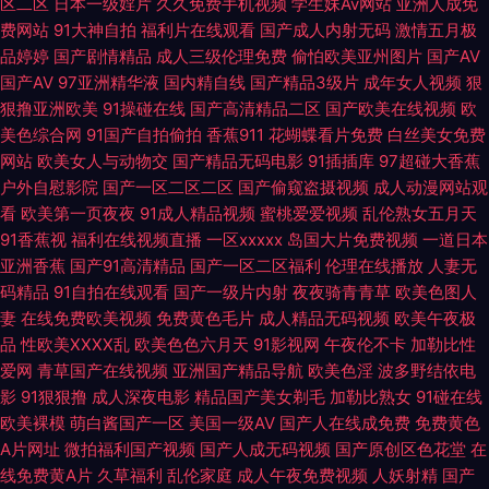
机操操 日韩涩汇 亚洲97色se 91小视频在线 www东京热 成人熊猫网站MV
区二区
日本一级婬片
久久免费手机视频
学生妹Av网站
亚洲人成免
费网站
91大神自拍
福利片在线观看
国产成人内射无码
激情五月极
品婷婷
国产剧情精品
成人三级伦理免费
偷怕欧美亚州图片
国产AV
黄色网址链接 麻豆九九综合视频 日韩三级AA在线 五月婷婷色网 自慰视频在
国产AV
97亚洲精华液
国内精自线
国产精品3级片
成年女人视频
狠
狠撸亚洲欧美
91操碰在线
国产高清精品二区
国产欧美在线视频
欧
线观看 91视频导航 AV国产网址 微拍福利99 欧欧无码 欧美孕妇群交 免费观
美色综合网
91国产自拍偷拍
香蕉911
花蝴蝶看片免费
白丝美女免费
网站
欧美女人与动物交
国产精品无码电影
91插插库
97超碰大香蕉
看91 欧美一卡二卡 午夜日韩AB 91白浆 91vv免费视频 日本A级电影网站 中
户外自慰影院
国产一区二区二区
国产偷窥盗摄视频
成人动漫网站观
看
欧美第一页夜夜
91成人精品视频
蜜桃爱爱视频
乱伦熟女五月天
文三级AV在线 97资源在线超碰 浮力久久影院 黄色链接 婷婷久久成人导航
91香蕉视
福利在线视频直播
一区xxxxx
岛国大片免费视频
一道日本
亚洲香蕉
国产91高清精品
国产一区二区福利
伦理在线播放
人妻无
91网站做爱 AV网站入 亚洲三级片网 免费观看ab 国产性爱ab 韩国不卡AC视
码精品
91自拍在线观看
国产一级片内射
夜夜骑青青草
欧美色图人
妻
在线免费欧美视频
免费黄色毛片
成人精品无码视频
欧美午夜极
频 91视频视频 大香蕉888 国产人妖群交 青青草国产播放 少妇白浆视频 午夜
品
性欧美ⅩⅩⅩⅩ乱
欧美色色六月天
91影视网
午夜伦不卡
加勒比性
爱网
青草国产在线视频
亚洲国产精品导航
欧美色淫
波多野结依电
91视频 91精片 俺去射啦 超碰色色 国产视频福利导航 后入黑丝高跟 蜜桃婷
影
91狠狠撸
成人深夜电影
精品国产美女剃毛
加勒比熟女
91碰在线
欧美裸模
萌白酱国产一区
美国一级AV
国产人在线成免费
免费黄色
婷狠狠久久 人人草天天干 熟女免费视频 午夜1区2区 伊人春色综合 91性条小
A片网址
微拍福利国产视频
国产人成无码视频
国产原创区色花堂
在
线免费黄A片
久草福利
乱伦家庭
成人午夜免费视频
人妖射精
国产