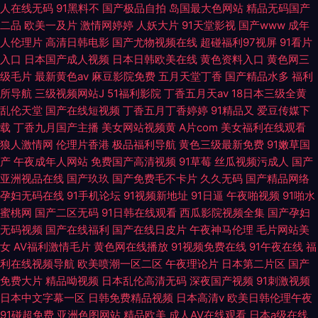
人在线无码
91黑料不
国产极品自拍
岛国最大色网站
精品无码国产
二品
欧美一及片
激情网婷婷
人妖大片
91天堂影视
国产www
成年
人伦理片
高清日韩电影
国产尤物视频在线
超碰福利97视屏
91看片
入口
日本国产成人视频
日本日韩欧美在线
黄色资料入口
黄色网三
级毛片
最新黄色av
麻豆影院免费
五月天堂丁香
国产精品水多
福利
所导航
三级视频网站J
51福利影院
丁香五月天av
18日本三级全黄
乱伦天堂
国产在线短视频
丁香五月丁香婷婷
91精品又
爱豆传媒下
载
丁香九月国产主播
美女网站视频黄
A片com
美女福利在线观看
狼人激情网
伦理片香港
极品福利导航
黄色三级最新免费
91嫩草国
产
午夜成年人网站
免费国产高清视频
91草莓
丝瓜视频污成人
国产
亚洲视品在线
国产玖玖
国产免费毛不卡片
久久无码
国产精品网络
孕妇无码在线
91手机论坛
91视频新地址
91日逼
午夜啪视频
91啪水
蜜桃网
国产二区无码
91日韩在线观看
西瓜影院视频全集
国产孕妇
无码视频
国产在线福利
国产在线日皮片
午夜神马伦理
毛片网站美
女
AV福利激情毛片
黄色网在线播放
91视频免费在线
91午夜在线
福
利在线视频导航
欧美喷潮一区二区
午夜理论片
日本第二片区
国产
免费大片
精品呦视频
日本乱伦高清无码
深夜国产视频
91刺激视频
日本中文字幕一区
日韩免费精品视频
日本高清v
欧美日韩伦理午夜
91碰超免费
亚洲色图网站
精品欧美
成人AV在线观看
日本a级在线