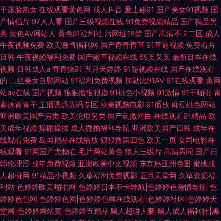
干露脸熟女
在线观看黄色网
成人抖音
爰上碰91
国产美女91视频
国
产情侣片
97人人看
国产三级视频在线
91免费视频精品
国产精品另
类
黄色AV网站人
黄色91福利社
污网址18禁
国产高清不卡二区
成人
午夜视频免费
欧美激情福利网
国产青青青草
91草逼视频
免费看片
日韩
午夜视频福利免费
国产嫩草视频在线
69叉叉叉
最新日本在线
视频
日韩成人a
青青操91
五月天婷婷
91短视频在线
国产在线观看
的
白丝美女自慰网站
91福利免费视频
加勒比91AV
91在线观看
黄网
站av在线
国产视频
狠狠擼狠狠擼
91桃色小视频
91激情
91干啪啪
青
青操青青干
主播诱惑无码专区
欧美视频电影
91播放
麻豆桃色网站
亚洲欧美国产另类
欧美伦理另类
国产刺激对白
在线观看91精品
欧
美成年视频
操碰操揉
成人微拍福利导航
亚洲欧美国产日韩
成年在
线观看免费
岛国精品在线播放
狠狠撸第四色
欧美一页
女同电影在
线观看
91网国产尤物在
毛片网站黄色
狼人三级片
高清男同
国产日
韩伦理淫
成年免费视频
亚洲欧美中文视频
东京热亚洲色图
蜜桃成
人超碰网
91精品小视频
久草福利免费视影
五月天堂网
久草资源福
利站
色婷婷欧美啪啪网|色婷婷日本不卡导航|色婷婷色激情导航|色
婷婷色色网|色婷婷色网|色婷婷色网在线观看|色婷婷社区|色婷婷天
堂网|色婷婷网站黄|色婷婷五精品
黑人超碰人妻|黑人成人福利社|黑