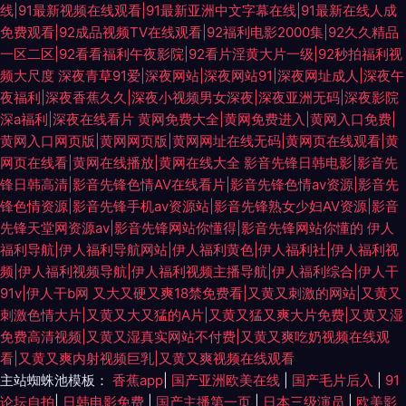
线|91最新视频在线观看|91最新亚洲中文字幕在线|91最新在线人成
免费观看|92成品视频TV在线观看|92福利电影2000集|92久久精品
一区二区|92看看福利午夜影院|92看片淫黄大片一级|92秒拍福利视
频大尺度
深夜青草91爱|深夜网站|深夜网站91|深夜网址成人|深夜午
夜福利|深夜香蕉久久|深夜小视频男女深夜|深夜亚洲无码|深夜影院
深a福利|深夜在线看片
黄网免费大全|黄网免费进入|黄网入口免费|
黄网入口网页版|黄网网页版|黄网网址在线无码|黄网页在线观看|黄
网页在线看|黄网在线播放|黄网在线大全
影音先锋日韩电影|影音先
锋日韩高清|影音先锋色情AV在线看片|影音先锋色情av资源|影音先
锋色情资源|影音先锋手机av资源站|影音先锋熟女少妇AV资源|影音
先锋天堂网资源av|影音先锋网站你懂得|影音先锋网站你懂的
伊人
福利导航|伊人福利导航网站|伊人福利黄色|伊人福利社|伊人福利视
频|伊人福利视频导航|伊人福利视频主播导航|伊人福利综合|伊人干
91v|伊人干b网
又大又硬又爽18禁免费看|又黄又刺激的网站|又黄又
刺激色情大片|又黄又大又猛的A片|又黄又猛又爽大片免费|又黄又湿
免费高清视频|又黄又湿真实网站不付费|又黄又爽吃奶视频在线观
看|又黄又爽内射视频巨乳|又黄又爽视频在线观看
主站蜘蛛池模板：
香蕉app
|
国产亚洲欧美在线
|
国产毛片后入
|
91
论坛自拍
|
日韩电影免费
|
国产主播第一页
|
日本三级演员
|
欧美影