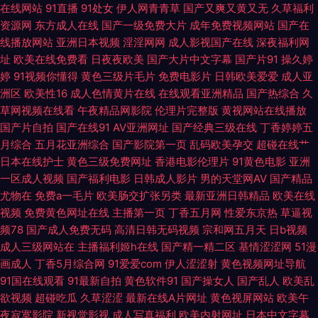
黑人成人 欧美入口一二三 丝袜视频福利 中日精品色哟哟 99热这里只 韩国激
在线网站
91直播
91处女
伊人网青青草
国产又爽又黄又无
久草福利
资源网
东方成人在线
国产一级免费大片
成年免费视频网站
国产在
线播放网站
亚洲日本视频
淫淫网网
成人影视国产在线
深夜福利网
情网 欧美四级 天堂午夜福利 91老司机视频 超碰碰人人操 久草国产牛牛视频
址
欧美在线免费看
日夜夜欧美
国产大片中文字幕
国产片91
操久婷
婷
91视频你懂得
黄色三级片毛片
免费电影片
日韩欧美爱爱
成人亚
人人艹艹 午夜福利国产区 91视频网址入囗 福利视频成人网 蜜桃av第一页 婷
洲区
欧美性16
成人色情黄片在线
在线观看亚洲精品
国产热综合
久
草网视频在线看
午夜精品网影院
伦理片完整版
黄视网站在线播放
婷福利影院 91在线播放专区 传媒在线看 精品久久国产 人人草人人妻91 性交
国产片自拍
国产在线91
AV亚洲网址
国产经典三级在线
丁香婷婷五
月综合
五月花亚洲综合
国产影院第一页
乱码欧美孕交
超碰在线艹
14p 91香蕉小视频 狠狠撸视频大导航 青青草ab 在线搞鸡巴国产 超碰pt 韩国
日本在线护士
黄色三级免费网址
香港电影伦理片
91黄色电影
亚洲
一区成人视频
国产福利电影
日韩成人影片
男的天堂网AV
国产精品
有码专区 欧美日韩啪啪 五月花AAA 91九色熟女 成人小视频APP 九一黄站福
尤物在
免费a一毛片
欧美肠交扩张另类
最新亚洲日韩精品
欧美在线
视频
免费黄色网址在线
主播第一页
丁香五月网
性爱东京热
草逼视
利导航 探花精选AV 91拍拍拍在线 大香蕉伊人9 久久国产黄色精品 日韩激情
频78
国产成人免费无码
高清日韩无码视频
宗和网五月天
日b视频
成人三级网站在
主播福利姬h在线
国产精一精二区
基情涩涩网
51漫
第三页 91黄日 超碰操逼网 激情东京热 欧美在线性生活 91N在线视频 成人看
画成人
丁香5月综合网
91爱爱com
伊人涩涩射
黄色视频网址导航
91国在线观看
91最新自拍
黄色软件91
国产操女人
国产乱人
欧美乱
片免费看 久草资源色 日本操逼逼 伊人伊思7 AV性爱网站 韩国操逼片 青娱乐
欲视频
超碰吃瓜
久草涩涩
最新在线A片网址
黄色视屏网站
欧美午
夜寂寞影院
新视觉影视
成人写真福利
欧美内射网址
日本中文字幕