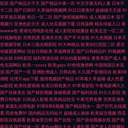
网站 a含羞草无码视 大香蕉九九久久色 国产精品欧美区 久久草成人网 女同
屁屁
国产精品天干天
国产精品午夜一区
中文字幕无码人妻
日本不
卡二区
国产日韩91
久草福利视频网
91日日夜夜91
超碰碰天天操
91
在线观看 天堂中文AV 亚洲色色影院 91色情软件入口 WWW婷婷c0m 豆花网
草草酒店视频
韩日一区二区
国产激情视频网站
成人视频日本
茄子
视频污
亚洲色欲天天
成人丝瓜视频下载
日韩逼网
精东传媒入口
黄
页入口 精东无码成人影业 美女bb视频 日本无码影院 视频福利在线看 尤物肏
wwww色
香港伦理电影在线
成人影院在线播放
欧美足交一区二区
91视频电影
另类四虎
亚洲东京热
国产不卡在线
91九色视频
日本天
屄com 91视频国产精品 av涩涩 超碰人草 国产地址一二 九九热6 欧美性爰aa
堂视频导航
日本三级光棍影院
91大神精品
欧美怡红院院二区
爱豆
传媒观看网站
综合日韩欧美
草逼网首页
国产日韩精品91
91视频网
站在线
69性影院
福利资源在线
91自拍最新网址
青青草国产成人
黄
三级午夜在线 性交14p 91干逼精品 97色色六月天 东京热av在线 黑丝91视频
色岛国网站
欧美一xxxxx
欧美gayv
91色情激情网
中国韩国日本高
清
国产国产一区
亚洲欧洲成人
日韩在线
久久国产影视综合
欧美69
久久精品传媒视频 免费视频无码专区 日本污污网站 无码毛茸茸 影音先锋三
潮喷
伦理片app下载
激情视频国产精品
91草莓久草超碰
成人性爱
aa影院
欧美性爱插插
欧美日韩色黄片
91草莓影院
午夜电影网久久
级片 91激情午夜电影 97亚色 超碰在线免费公开 国产精品天天躁 黄色免费视
国产丝袜美女
国产精彩视频
操碰视屏
国产福利在线
91久久影院
免
费日韩电影
日韩成人影视
欧美精品性交
午夜宅男免费
另类亚洲色
频网站 老司机久久 人人艹人人摸 天天干网址 亚洲四房诱惑 91豆花网站 91
情
家庭乱伦理电影
91草B草B视频
国产精品熟女一
国产巨乳在线观
看
四虎免费91
国内精品无码短片
超碰成人操操
欧美猛交视频
西瓜
在线导航 成人dy亚洲 国产射精视频 九一小视频 男女靠逼国产 人人乐人人妻
影院在线观看
欧美做受日韩
国产在线一
国产原创视频在线
国产视
频高清
国产丝袜一区
黄色av网址大全
人妻乱视
国产成人在线网站