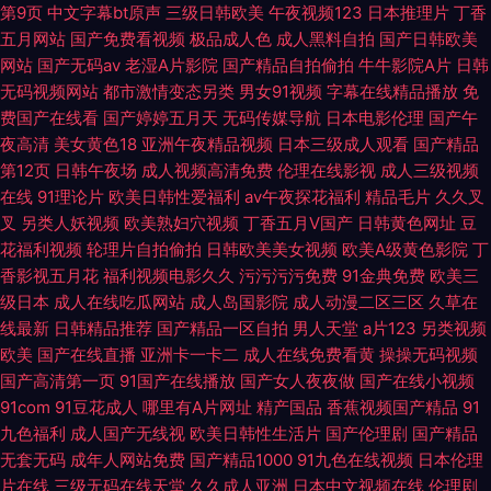
第9页
中文字幕bt原声
三级日韩欧美
午夜视频123
日本推理片
丁香
五月网站
国产免费看视频
极品成人色
成人黑料自拍
国产日韩欧美
网站
国产无码av
老湿A片影院
国产精品自拍偷拍
牛牛影院A片
日韩
无码视频网站
都市激情变态另类
男女91视频
字幕在线精品播放
免
费国产在线看
国产婷婷五月天
无码传媒导航
日本电影伦理
国产午
夜高清
美女黄色18
亚洲午夜精品视频
日本三级成人观看
国产精品
第12页
日韩午夜场
成人视频高清免费
伦理在线影视
成人三级视频
在线
91理论片
欧美日韩性爱福利
av午夜探花福利
精品毛片
久久叉
叉
另类人妖视频
欧美熟妇穴视频
丁香五月V国产
日韩黄色网址
豆
花福利视频
轮理片自拍偷拍
日韩欧美美女视频
欧美A级黄色影院
丁
香影视五月花
福利视频电影久久
污污污污免费
91金典免费
欧美三
级日本
成人在线吃瓜网站
成人岛国影院
成人动漫二区三区
久草在
线最新
日韩精品推荐
国产精品一区自拍
男人天堂
a片123
另类视频
欧美
国产在线直播
亚洲卡一卡二
成人在线免费看黄
操操无码视频
国产高清第一页
91国产在线播放
国产女人夜夜做
国产在线小视频
91com
91豆花成人
哪里有A片网址
精产国品
香蕉视频国产精品
91
九色福利
成人国产无线视
欧美日韩性生活片
国产伦理剧
国产精品
无套无码
成年人网站免费
国产精品1000
91九色在线视频
日本伦理
片在线
三级无码在线天堂
久久成人亚洲
日本中文视频在线
伦理剧