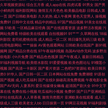
午夜影院试验区 91基地伊人婷婷 99福利网站 超碰在线97青青 国产一二类视
久草视频资源站
综合五月香
成人app在线
四虎试看
91男女
国产男
小鲜肉同
福利影院网站
激情五月天色色
欧美极品电影
日韩成人第
频 久久97 欧美性爱去干网 日韩日逼网站 午夜av伦理 91黄色软件 97在线 超
一页
国产日韩欧美电影
久久机热
成人午夜网
黄色天堂男人
操视频
免费91
日韩中文在线
精品中的精品
97国产精品视频
91美女在线视
碰人人擼 国产色图专区 九一看片 男人国产精品自拍 日本中文字幕成人 亚洲
频
51欧美
一区精品麻豆经典
国产在线观看资源
波多野洁衣视频
污
网站免费看
特级欧美在线观看
自拍视频91
91艹艹
久草网在线
18福
超清有码 91精品视频网 TS人妖专区 国产高清精品二区 久久天堂国产情侣
利影院
老司机蜜桃在线
成人精品一区二区
韩日爆乳无码三级
欧美
伦理电影网站
艹艹操操
AV黄色观看网站
日韩欧美在线国产
新91视
欧美午夜成人色片 天天透天天干 亚洲影院老司机 91九色拳交 aa爽片成人 超
频网
国产精品分类在线
97午夜福利视频
岛国AV动作无码
波多野吉
依电影
小h片免费
国产精品色色视屏
国产午夜成人
最新日韩精品
碰神马精品 黑丝瘙逼 蜜桃传媒91 日本Aⅴ网站 午夜剧场福利院 最新午夜av
91福利视频导航
欧美喷水影院
91爱爱视频
欧美色图论坛
91榴莲小
视频
国产高清一卡新区
国产看片资源
二色吧97资源站
欧美日韩另
草莓视频18 国产精品免费熟女 欧美色日本 日韩色网址 午夜欧美剧场 91桃色
类0
91华人
国产日韩一区二区
日本网站在线免费
免费潮喷
91原创
国产视频
成人吃瓜福利
国产在线9
操碰高清免费视频
午夜电影全集
国产AV无码
人妻系列
爱豆传媒倩女幽魂
超清国产剧大全
91中文字
黑丝 超碰人人骑 国产精品久久伊人 久久宗和久色宗和 日本理论影院免费 五
幕在线
免费在线小视频
吃瓜福利小视频
免费91
国产日产亚洲精品
91社在线高清
人人草香蕉
激情另类图片
亚洲欧美在线观看
成人三
月丁香福利影院 中文字幕上床网站 91小视频黄 大香蕉网青青 激情AV 欧美人
级成人三级
欧美老女人bb
日日操第一页
91网豆花视频
91福利剧场