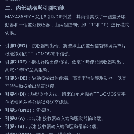
二、內部結構與引腳功能
MAX485EPA+采用8引腳DIP封裝，其內部集成了一個差分驅
動器和一個差分接收器，由兩個控制引腳（RE和DE）進行模式
切換。
引腳1 (RO)
：接收器輸出端。將總線上的差分信號轉換為單片
機能識別的TTL/CMOS電平信號。
引腳2 (RE)
：接收器輸出使能端。低電平時使能接收器輸出，
高電平時RO呈高阻態。
引腳3 (DE)
：驅動器輸出使能端。高電平時使能驅動器，低電
平時驅動器輸出呈高阻態。
引腳4 (DI)
：驅動器輸入端。將來自單片機的TTL/CMOS電平
信號轉換為差分信號發送至總線。
引腳5 (GND)
：電源地。
引腳6 (A)
：非反相接收器輸入端和驅動器輸出端。
引腳7 (B)
：反相接收器輸入端和驅動器輸出端。