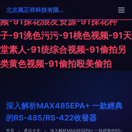
91探花国产一区-91探花黄色视
北京萬正祥科技有限公司
频-91探花狼友资源-91探花种
子-91洮色污污-91桃色视频-91天
堂素人-91统综合视频-91偷拍另
类黄色视频-91偷拍殴美偷拍
深入解析MAX485EPA+ 一款經典
的RS-485/RS-422收發器
首頁
>
產品大全
>
深入解析MAX485EPA+ 一款經典的RS-