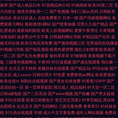
推荐
国产成人精品日本
97甜桃品种介绍
91插插插
欧美SE第二页
毛
片内射女
激情另类欧美一二
国产色视频
孕妇三级av无码
日韩欧美
色综合
美女社区成人
在线免费看片
日本一级
国产传媒视频网站
免
费观看污网站
最新激情h网站
国产喷浆抽搐
宅男久久国产精品
国产
乱肥老妇
最新福利影院
欧美人妖视频网站
窝窝午夜理论
久草视频
深夜福利
波多野步中文字幕
日韩福利网址导航
91精品国产社区
超
碰无码在线
欧美日韩高清免费
国产激情视频三区
宅男福利在线播放
91视频污导航
国产啪亚洲国
欧美性爱密臀
疯狂少妇喷潮
欧美肏屄
一区二区
国产乱伦免费观看
偷拍草草草
97狠狠插
香蕉视频下载污
版
三级黄色视频网址
午夜99
91日逼视频
国产成在线观看
萌白酱一
线天
乱伦五月天婷婷
美腿丝袜在线观看
国产精品3p
91综合碰
国产
乱女乱
成人xxxxx
日韩伦理片
91色爱
免费黄色av网址
欧美肥老妇
欧美在线tv
加勒比在线视屏
国产美女在线免费
91香蕉污APP
国产
高清自拍一区
第一页草草影院
韩日成人
精品福利
91天堂一区二区
日韩a级电影
国产二区高清
国产www视频
国产粉嫩
国产男女猛视
频
91社在线看
欧美日韩黄色片
变态另态另类2
91李宗精品
黑丝袜
自慰喷水
乱伦五月
国产无码网站
三级无毒免费
青青草51
91丝袜在
线
91九色在线观看
91插
成人中文字幕免费
成年人网站视频
免费在