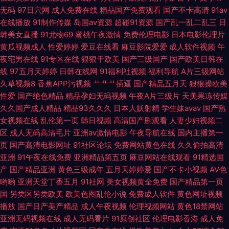
A片 在线成人福利av www情色五月天 狼友综合网 天天干视频有哪些 91喷
无码
97日穴网
成人免费在线
精品国产免费观看
国产不卡高清
91av
在线播放
91制作传媒
岛国av资源
超碰91资源
国产乱一乱二乱三
日
水后入 成人超碰碰在线 久久精品久久精 日韩视频网站导航 51麻豆传媒 超碰
韩美女直播
91尤物69
蜜桃午夜激情
免费伦理电影
日本电影伦理片
黄瓜视频成人
性爱婷婷
爱豆在线看
麻豆影院爱爱
成人软件视频
午
黑美女 久草国产原创 丝足交在线 91社区免费在线 第一福利av 狼人伊人亚洲
夜宅男在线
91专区在线
狠狠干欧美
国产三级国产
国产欧美日韩在
线
97五月天婷婷
日韩在线网
91福利社视频
福利导航
A片三级网站
四虎音影 91视频国产足交 东京热亚洲色图 老司机福利天堂 四虎激情影院 99
久草视频8
香蕉APP污视频
艹艹艹插逼
国产精品五月天
狠狠操欧美
性爱
国产绝色精品
精品孕妇无码视频
午夜A片三级片
天美果冻传媒
久久国产成人精品
精品93久久久
日本人妖射精
学生妹avav
国产熟
热大香蕉 黄色免费网站看片 人妻重口味 亚洲性爱巨场 www日韩三级 黑丝
女视频在线
乱伦第一页
韩日视频
高清国产剧观看
人妻少妇视频二
区
成人无码高清毛片
亚洲av激情电影
午夜导航在线
国内主播第一
制服91国产 欧亚A片资源 亚洲色图五月天 av瑟瑟影院 九一色色 瑟瑟瑟e在
页
国产高清电影网址
91社区论坛
免费网站黄色在线
久久偷拍高清
亚洲
91午夜在线免费
亚洲精品第五页
麻豆网站在线观看
91精选国
线观看 91免费网 福利视频成人网 美女性爱AV 天天操B视频 91偷拍在线观看
产
国产精品亚洲
黄色三级成年
五月天婷婷爱
国产不卡小视频
AV色
哟哟
亚洲天堂丁香五月
91社网
美女视频黄全免费
国产精品第一页
国产56区
国
另类区另类欧美
欧美色图乱伦小说
免费成人软件
黄色网址视频
播放
国产日产美产精品
成人午夜视频
伦理视频网站
黄色18禁网站
亚洲无码视频在线
成人无码看片
91原创社区
伦理电影香港
成人免