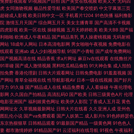
免费影视观看
91视频国产自拍
国产美女在线视频
欧美又大
无码四
Z0Z0 日韩欧美八 亚洲超碰在线 91探花偷拍视频 超碰豆花AV 海角日逼 另类
虎
女同激吻视频
极品性爱导航
欧美国产拳交喷奶
中文字幕第三页
超碰成人影视
欧美日韩中文一区
手机看片1204
91色快播
福利撸影
情趣网 人妻操操 天天操夜夜操 91超碰综合 操逼福利社 国产喷水在线观看 麻
院
激情五月天国产
综合网五月天
美女主播青草
国产高清不卡视频
四虎影视
欧美一区在线
操碰视频
五月天婷婷欧美
欧美大BB
国产福
豆专区 人人摸超碰 婷婷色色悠悠 在线99超碰 91在线图片视频 成人网址导航
利啪啪
欧洲成人午夜精品
国产精品美乳
男人操蜜桃视频
无码射精
网站
18成年人网站
日本高清电影网
男女啪啪午夜视频
免费电影在
大全 久草本成人网 人妖色色狼网站 午夜日屄 91色女 草逼国产 国产精品女人
线观看
亚洲ab
成人少妇视频导航
91国产小青蛙
国产成年免费网站
国产视频高清在线
精品香蕉
求a片网址
麻豆tv在线观看
在线撸丝片
乱轮 久草性爱视频 欧美性爱伊人 熟女福利视频导航 91大神成人电影 超碰人
91草碰
国产成人激情视频
黑料吃瓜精品偷拍
91大神合集
成人拍拍
拍免费
香港伦理剧
日韩大片观看网址
日韩免费电影
91羞羞视频
国
人三级 韩日裸片 欧美色色 天堂AV颜射 尤物喷水 97资源麻烦视频 东方四虎
产网站
青草全福视在线
性导航影视AV
日本一级在线视频
国产好片
浮力
91久操
国产精品成人在线
精品免费看
人人看操碰
午夜伦理电
色av 激情另类 欧美色网络 丝袜美足 91福利射视频 超碰在桃 黄色美女网站
影网
久久国自产拍精品
高清乱码0
国产欧美
日韩三级黄色A片
伦理
电影亚洲国产
福利姬黄色网址
欧美伊人影院
丁香成人五月花
黄色
蜜桃 欧美老女人性交 三级片免费国产 亚洲有码在线天堂 91午夜伦理影院 成
网网址女
久草视频最新网址
日韩大片在线看
久久亚洲人成
亚州色
图乱伦小说
国产va免费观看
国产人妖第二
成人影片h
91色婷婷瑟色
人Aⅴ视频 精品豆花 青青青国产在线 香蕉影剧院 91香蕉小视频 成人精品视频
东京热狠狠草
日韩精品观看
91最新国产精品
一级黄色网
91色色人
妻
都市激情婷婷
91精品国产91
云涩福利在线导航
91视色
午夜福利